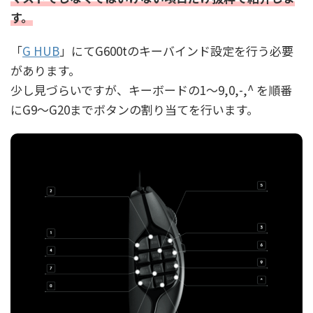
す。
「
G HUB
」にてG600tのキーバインド設定を行う必要
があります。
少し見づらいですが、キーボードの1～9,0,-,^ を順番
にG9～G20までボタンの割り当てを行います。